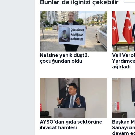
Bunlar da ilginizi çekebilir
Nefsine yenik düştü,
Vali Varo
çocuğundan oldu
Yardımcıs
ağırladı
AYSO’dan gıda sektörüne
Başkan M
ihracat hamlesi
Sanayicim
devam e