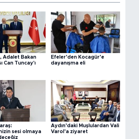
l, Adalet Bakan
Efeler’den Kocagür’e
ı Can Tuncay'ı
dayanışma eli
araş:
Aydın’daki Muşlulardan Vali
izin sesi olmaya
Varol’a ziyaret
deceğiz