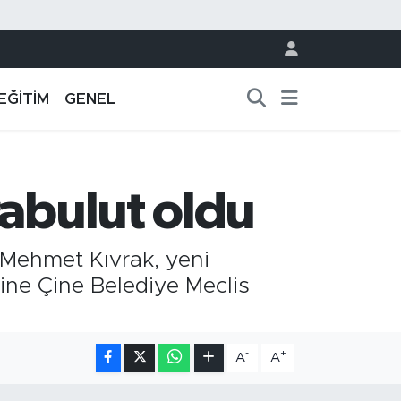
EĞİTİM
GENEL
rabulut oldu
 Mehmet Kıvrak, yeni
ine Çine Belediye Meclis
-
+
A
A