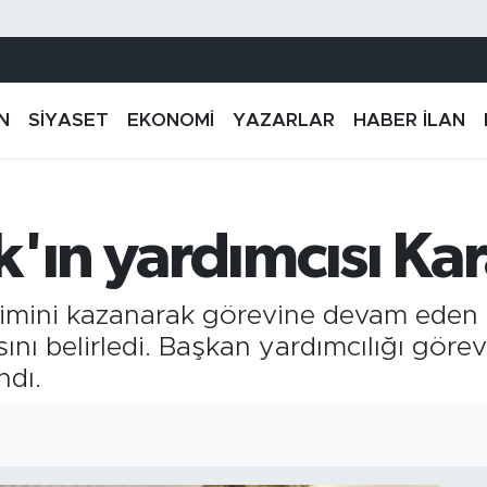
N
SİYASET
EKONOMİ
YAZARLAR
HABER İLAN
'ın yardımcısı Ka
çimini kazanarak görevine devam eden
ı belirledi. Başkan yardımcılığı görev
ndı.