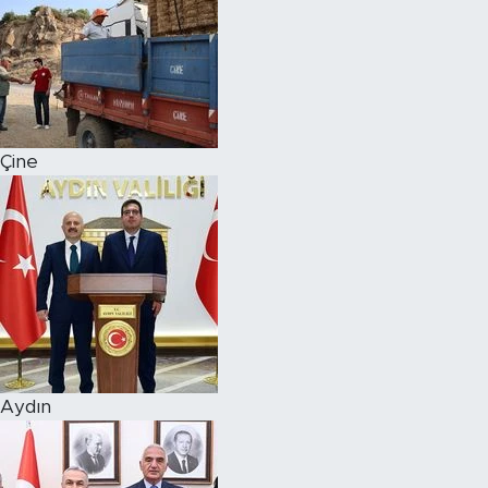
Çine
Aydın