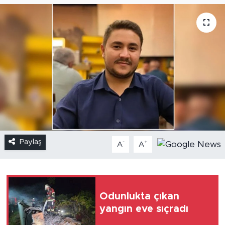
Paylaş
-
+
A
A
Odunlukta çıkan
yangın eve sıçradı