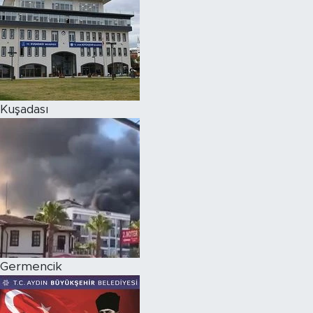
Kuşadası
Germencik