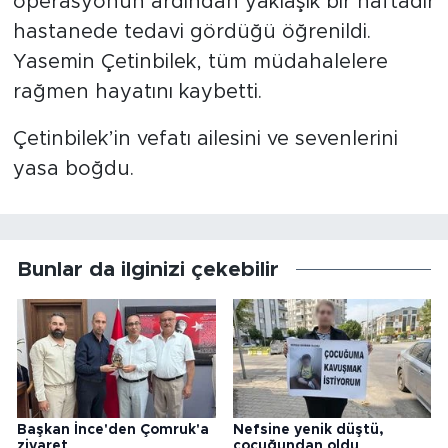
operasyonun ardından yaklaşık bir haftadır
hastanede tedavi gördüğü öğrenildi.
Yasemin Çetinbilek, tüm müdahalelere
rağmen hayatını kaybetti.
Çetinbilek’in vefatı ailesini ve sevenlerini
yasa boğdu.
Bunlar da ilginizi çekebilir
Başkan İnce'den Çomruk'a
Nefsine yenik düştü,
ziyaret
çocuğundan oldu