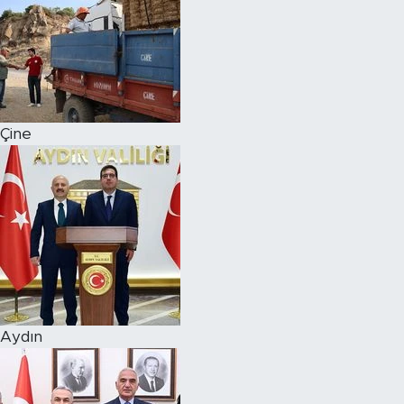
Çine
Aydın