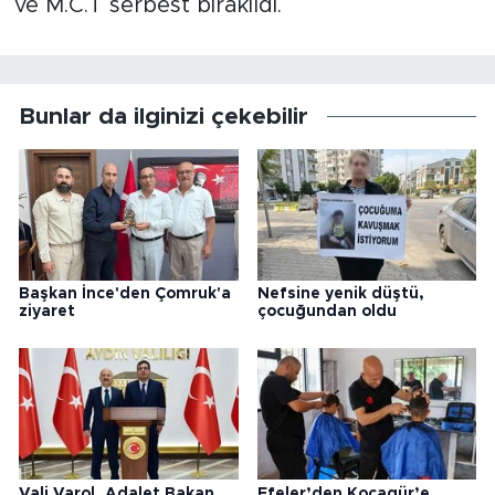
ve M.C.T serbest bırakıldı.
Bunlar da ilginizi çekebilir
Başkan İnce'den Çomruk'a
Nefsine yenik düştü,
ziyaret
çocuğundan oldu
Vali Varol, Adalet Bakan
Efeler’den Kocagür’e