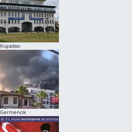
Kuşadası
Germencik