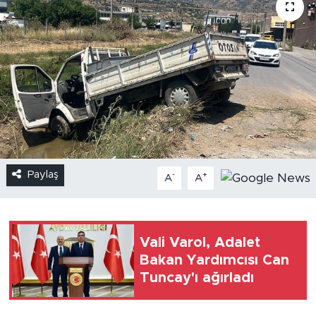
Paylaş
-
+
A
A
Vali Varol, Adalet
Bakan Yardımcısı Can
Tuncay'ı ağırladı