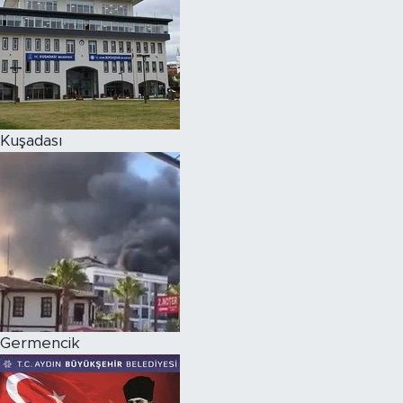
Kuşadası
Germencik