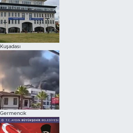
Kuşadası
Germencik