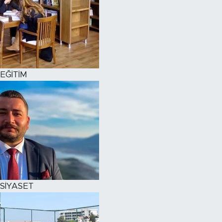
EĞİTİM
SİYASET