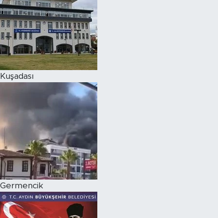
Kuşadası
Germencik