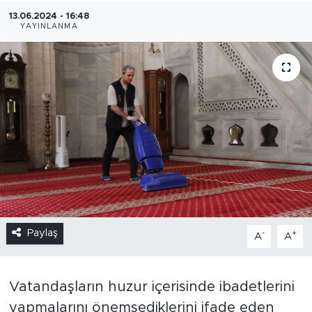
13.06.2024 - 16:48
YAYINLANMA
Paylaş
-
+
A
A
Vatandaşların huzur içerisinde ibadetlerini
yapmalarını önemsediklerini ifade eden