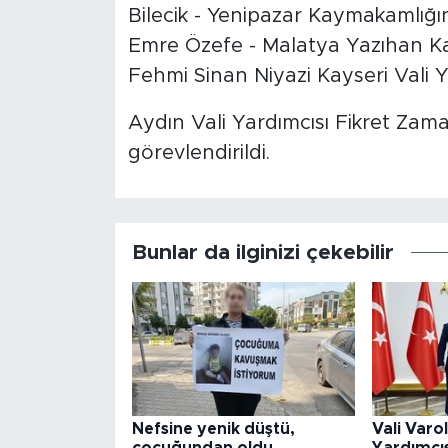
Bilecik - Yenipazar Kaymakamlı
Emre Özefe - Malatya Yazıhan 
Fehmi Sinan Niyazi Kayseri Vali Y
Aydın Vali Yardımcısı Fikret Zam
görevlendirildi.
Bunlar da ilginizi çekebilir
Nefsine yenik düştü,
Vali Varo