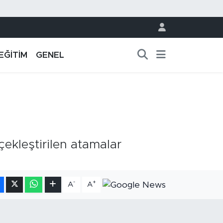
EĞİTİM
GENEL
ekleştirilen atamalar
-
+
A
A