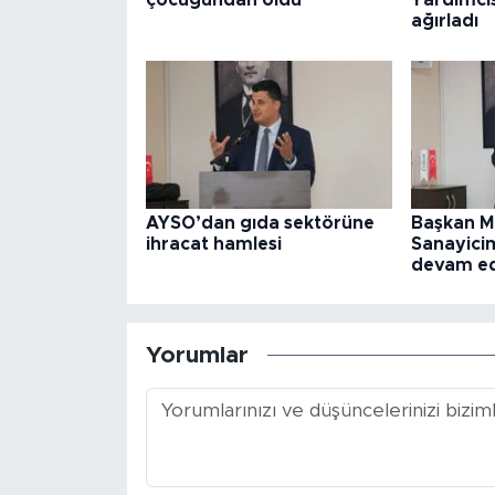
çocuğundan oldu
Yardımcıs
ağırladı
AYSO’dan gıda sektörüne
Başkan M
ihracat hamlesi
Sanayicim
devam e
Yorumlar