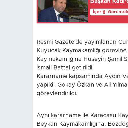
Başkan Kadı’d
İçeriği Görüntü
Resmi Gazete'de yayımlanan Cum
Kuyucak Kaymakamlığı görevine
Kaymakamlığına Hüseyin Şamil S
İsmail Battal getirildi.
Kararname kapsamında Aydın Vali 
yapıldı. Gökay Özkan ve Ali Yılma
görevlendirildi.
Aynı kararname ile Karacasu Ka
Beykan Kaymakamlığına, Bozdo