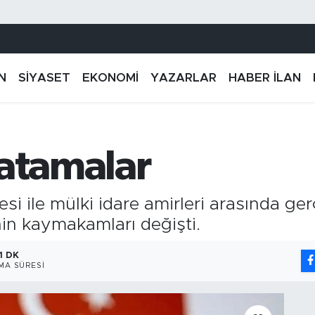
N
SİYASET
EKONOMİ
YAZARLAR
HABER İLAN
 atamalar
 ile mülki idare amirleri arasında gerç
in kaymakamları değişti.
1 DK
MA SÜRESI