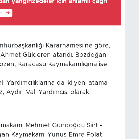
an yangınzedeler için anlamlı çağrı
le
hurbaşkanlığı Kararnamesi'ne göre,
 Ahmet Gülderen atandı. Bozdoğan
özen, Karacasu Kaymakamlığına ise
Yardımcılıklarına da iki yeni atama
z, Aydın Vali Yardımcısı olarak
ymakamı Mehmet Gündoğdu Siirt -
ğan Kaymakamı Yunus Emre Polat