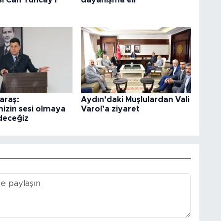
ı Can Tuncay'ı
dayanışma eli
araş:
Aydın’daki Muşlulardan Vali
izin sesi olmaya
Varol’a ziyaret
deceğiz