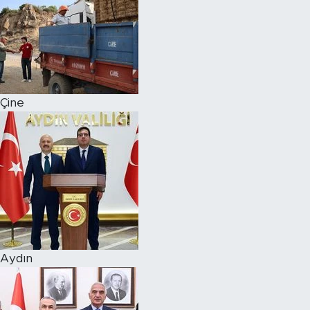
Çine
Aydın