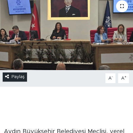
Paylaş
-
+
A
A
Aydın Büyükşehir Belediyesi Meclisi, yerel