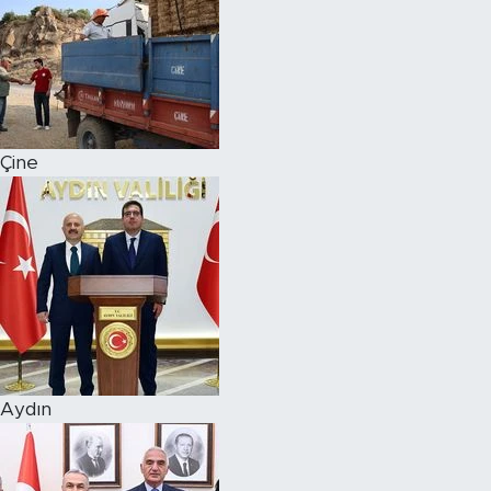
Çine
Aydın