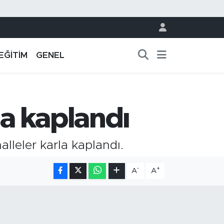
EĞİTİM
GENEL
la kaplandı
lleler karla kaplandı.
-
+
A
A