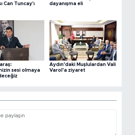
ı Can Tuncay'ı
dayanışma eli
araş:
Aydın’daki Muşlulardan Vali
izin sesi olmaya
Varol’a ziyaret
deceğiz