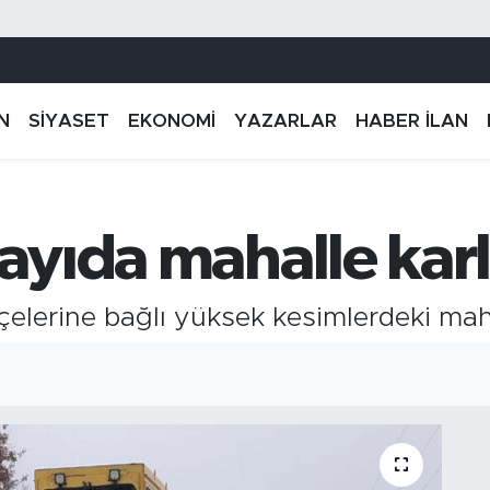
N
SİYASET
EKONOMİ
YAZARLAR
HABER İLAN
sayıda mahalle kar
lçelerine bağlı yüksek kesimlerdeki maha