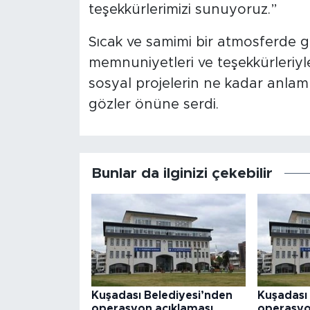
teşekkürlerimizi sunuyoruz.”
Sıcak ve samimi bir atmosferde ge
memnuniyetleri ve teşekkürleriyle 
sosyal projelerin ne kadar anlam
gözler önüne serdi.
Bunlar da ilginizi çekebilir
Kuşadası Belediyesi’nden
Kuşadası 
operasyon açıklaması
operasy