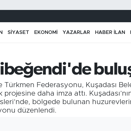
N
SİYASET
EKONOMİ
YAZARLAR
HABER İLAN
zibeğendi'de bulu
e Türkmen Federasyonu, Kuşadası Beled
k projesine daha imza attı. Kuşadası’n
leri’nde, bölgede bulunan huzurevlerind
syonu düzenlendi.