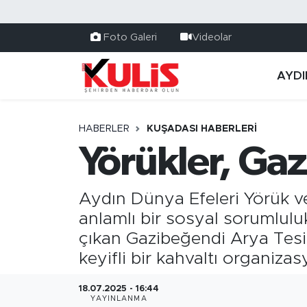
Foto Galeri
Videolar
AYDI
HABERLER
KUŞADASI HABERLERI
Yörükler, Ga
Aydın Dünya Efeleri Yörük v
anlamlı bir sosyal sorumlulu
çıkan Gazibeğendi Arya Tesis
keyifli bir kahvaltı organiza
18.07.2025 - 16:44
YAYINLANMA