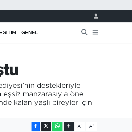
EĞİTİM
GENEL
ştu
iyesi’nin destekleriyle
ın eşsiz manzarasıyla öne
e kalan yaşlı bireyler için
-
+
A
A