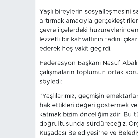
Yaşlı bireylerin sosyalleşmesini 
artırmak amacıyla gerçekleştiril
çevre ilçelerdeki huzurevlerinden 
lezzetli bir kahvaltının tadını ç
ederek hoş vakit geçirdi.
Federasyon Başkanı Nasuf Abalı, 
çalışmaların toplumun ortak sor
söyledi:
“Yaşlılarımız, geçmişin emektarlar
hak ettikleri değeri göstermek v
katmak bizim önceliğimizdir. Bu tür
doğrultusunda sürdüreceğiz. Org
Kuşadası Belediyesi’ne ve Beled