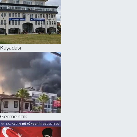
Kuşadası
Germencik