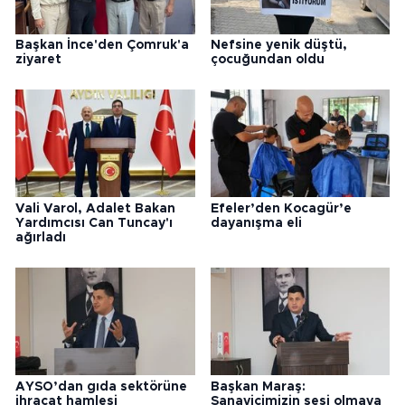
Başkan İnce'den Çomruk'a
Nefsine yenik düştü,
ziyaret
çocuğundan oldu
Vali Varol, Adalet Bakan
Efeler’den Kocagür’e
Yardımcısı Can Tuncay'ı
dayanışma eli
ağırladı
AYSO’dan gıda sektörüne
Başkan Maraş:
ihracat hamlesi
Sanayicimizin sesi olmaya