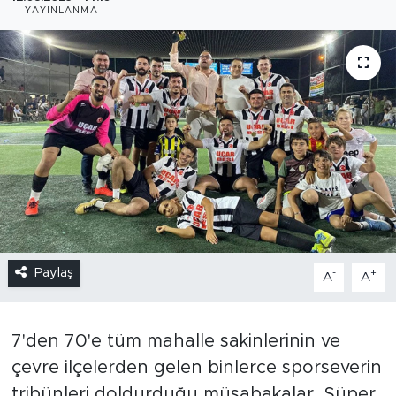
YAYINLANMA
Paylaş
-
+
A
A
7'den 70'e tüm mahalle sakinlerinin ve
çevre ilçelerden gelen binlerce sporseverin
tribünleri doldurduğu müsabakalar, Süper