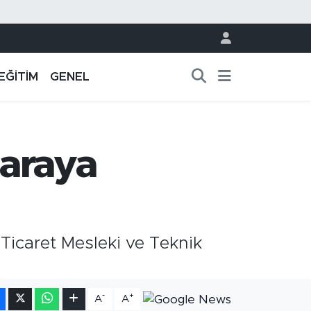
EĞİTİM
GENEL
 araya
l Ticaret Mesleki ve Teknik
-
+
A
A