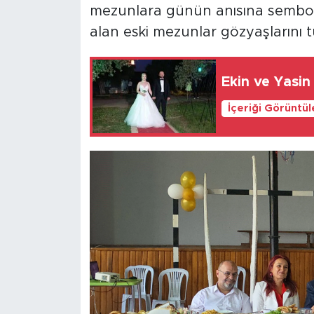
mezunlara günün anısına sembolik
alan eski mezunlar gözyaşlarını
Ekin ve Yasin 
İçeriği Görüntü