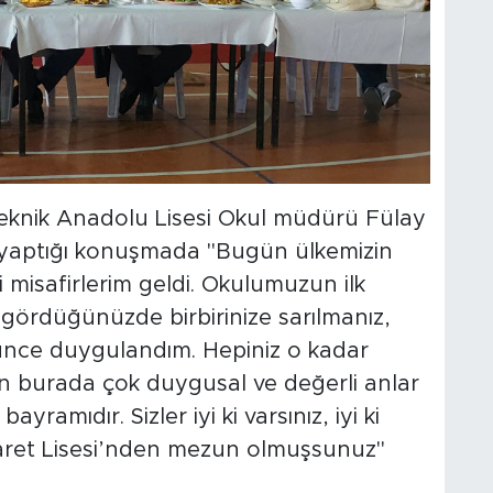
e Teknik Anadolu Lisesi Okul müdürü Fülay
 yaptığı konuşmada "Bugün ülkemizin
li misafirlerim geldi. Okulumuzun ilk
zi gördüğünüzde birbirinize sarılmanız,
örünce duygulandım. Hepiniz o kadar
gün burada çok duygusal ve değerli anlar
yramıdır. Sizler iyi ki varsınız, iyi ki
Ticaret Lisesi’nden mezun olmuşsunuz"