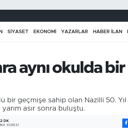
N
SİYASET
EKONOMİ
YAZARLAR
HABER İLAN
nra aynı okulda bir
lü bir geçmişe sahip olan Nazilli 50. Yı
 yarım asır sonra buluştu.
2 DK
MA SÜRESI