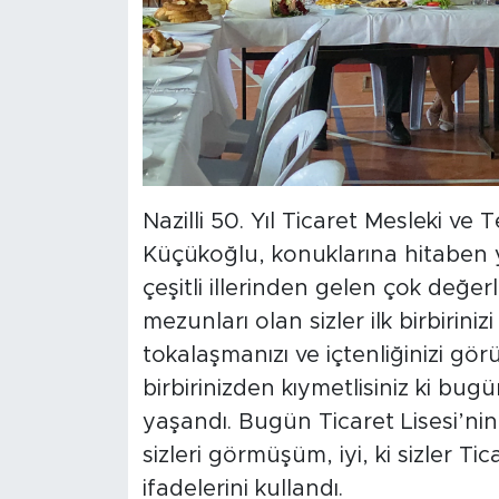
Nazilli 50. Yıl Ticaret Mesleki v
Küçükoğlu, konuklarına hitaben
çeşitli illerinden gelen çok değer
mezunları olan sizler ilk birbirini
tokalaşmanızı ve içtenliğinizi g
birbirinizden kıymetlisiniz ki bu
yaşandı. Bugün Ticaret Lisesi’nin ba
sizleri görmüşüm, iyi, ki sizler 
ifadelerini kullandı.