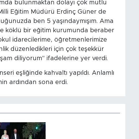
rtamda bulunmaktan dolayı çok mutlu
 Milli Eğitim Müdürü Erdinç Güner de
lduğunuzda ben 5 yaşındaymışım. Ama
le köklü bir eğitim kurumunda beraber
kul idarecilerime, öğretmenlerimize
nlik düzenledikleri için çok teşekkür
şam diliyorum" ifadelerine yer verdi.
ri eşliğinde kahvaltı yapıldı. Anlamlı
inin ardından sona erdi.