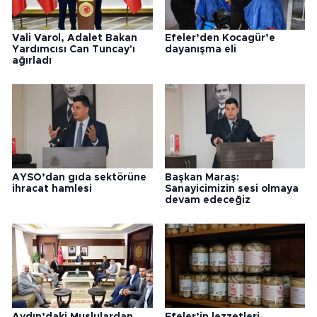
Vali Varol, Adalet Bakan
Efeler’den Kocagür’e
Yardımcısı Can Tuncay'ı
dayanışma eli
ağırladı
AYSO’dan gıda sektörüne
Başkan Maraş:
ihracat hamlesi
Sanayicimizin sesi olmaya
devam edeceğiz
Aydın’daki Muşlulardan
Efeler’in lezzetleri