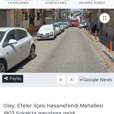
YAYINLANMA
GÜNCELLEME
OKUNMA SÜRESI
Paylaş
-
+
A
A
Olay, Efeler ilçesi Hasanefendi Mahallesi
1903 Sokak'ta meydana geldi.