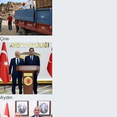
Çine
Aydın