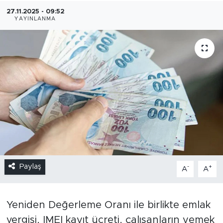
27.11.2025 - 09:52
YAYINLANMA
Paylaş
-
+
A
A
Yeniden Değerleme Oranı ile birlikte emlak
vergisi, IMEI kayıt ücreti, çalışanların yemek