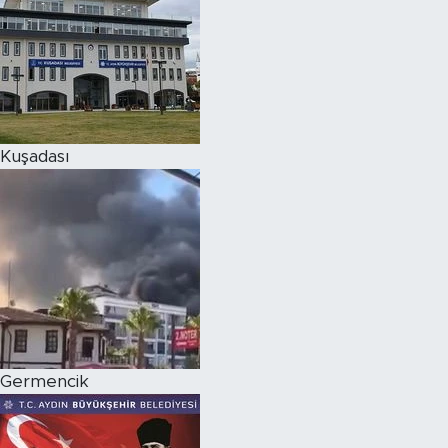
Kuşadası
Germencik