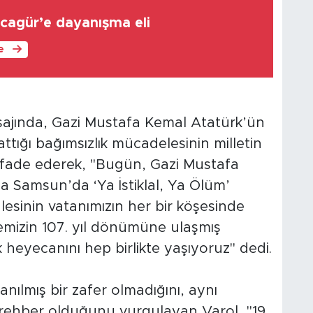
ocagür’e dayanışma eli
le
sajında, Gazi Mustafa Kemal Atatürk’ün
tığı bağımsızlık mücadelesinin milletin
ı ifade ederek, "Bugün, Gazi Mustafa
a Samsun’da ‘Ya İstiklal, Ya Ölüm’
alesinin vatanımızın her bir köşesinde
emizin 107. yıl dönümüne ulaşmış
heyecanını hep birlikte yaşıyoruz" dedi.
nılmış bir zafer olmadığını, aynı
 rehber olduğunu vurgulayan Varol, "19