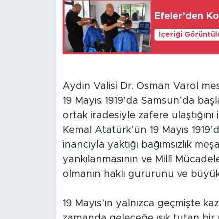
Efeler’den K
İçeriği Görüntü
Aydın Valisi Dr. Osman Varol me
19 Mayıs 1919’da Samsun’da başlat
ortak iradesiyle zafere ulaştığın
Kemal Atatürk’ün 19 Mayıs 1919’d
inancıyla yaktığı bağımsızlık meş
yankılanmasının ve Millî Mücadel
olmanın haklı gururunu ve büyük 
19 Mayıs’ın yalnızca geçmişte kaza
zamanda geleceğe ışık tutan bir