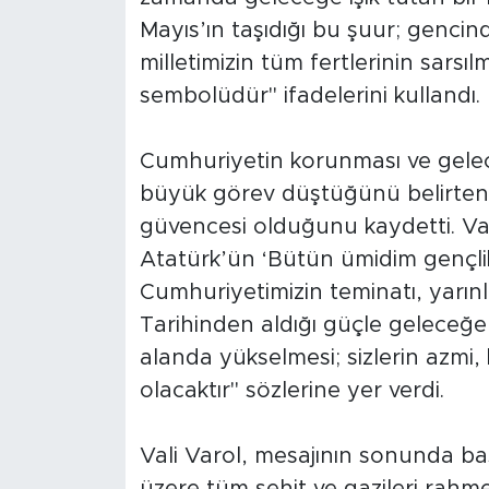
Mayıs’ın taşıdığı bu şuur; gencin
milletimizin tüm fertlerinin sarsı
sembolüdür" ifadelerini kullandı.
Cumhuriyetin korunması ve gele
büyük görev düştüğünü belirten 
güvencesi olduğunu kaydetti. Va
Atatürk’ün ‘Bütün ümidim gençlikte
Cumhuriyetimizin teminatı, yarınl
Tarihinden aldığı güçle geleceğ
alanda yükselmesi; sizlerin azmi, 
olacaktır" sözlerine yer verdi.
Vali Varol, mesajının sonunda b
üzere tüm şehit ve gazileri rahme