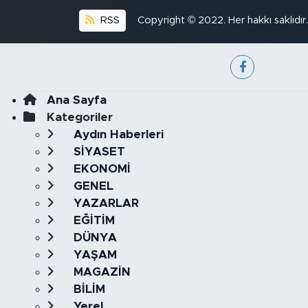
RSS
Copyright © 2022. Her hakkı saklıdır.
Ana Sayfa
Kategoriler
Aydın Haberleri
SİYASET
EKONOMİ
GENEL
YAZARLAR
EĞİTİM
DÜNYA
YAŞAM
MAGAZİN
BİLİM
Yerel