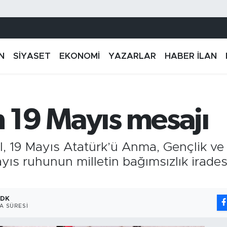
N
SİYASET
EKONOMİ
YAZARLAR
HABER İLAN
n 19 Mayıs mesajı
l, 19 Mayıs Atatürk’ü Anma, Gençlik ve
yıs ruhunun milletin bağımsızlık irade
 DK
A SÜRESI