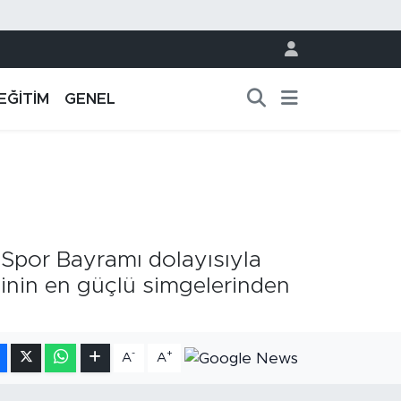
EĞİTİM
GENEL
 Spor Bayramı dolayısıyla
sinin en güçlü simgelerinden
-
+
A
A