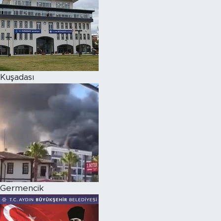
Kuşadası
Germencik