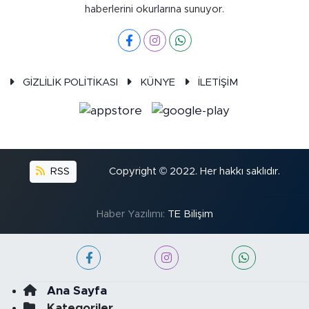
haberlerini okurlarına sunuyor.
GİZLİLİK POLİTİKASI
KÜNYE
İLETİŞİM
RSS
Copyright © 2022. Her hakkı saklıdır.
Haber Yazılımı:
TE Bilişim
Ana Sayfa
Kategoriler