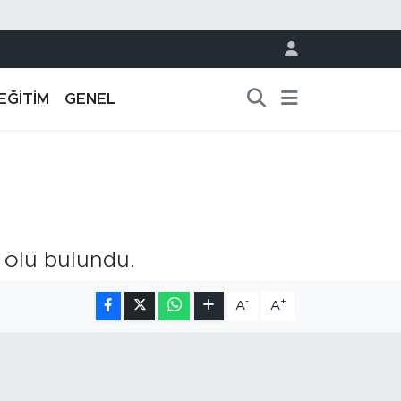
EĞİTİM
GENEL
 ölü bulundu.
-
+
A
A