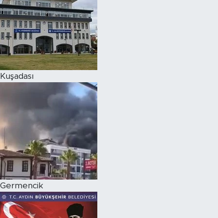
Kuşadası
Germencik