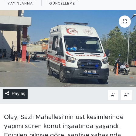
YAYINLANMA
GÜNCELLEME
Paylaş
-
+
A
A
Olay, Sazlı Mahallesi’nin üst kesimlerinde
yapımı süren konut inşaatında yaşandı.
Edinilen bilgiye göre, şantiye sahasında