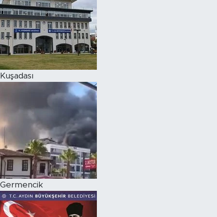
Kuşadası
Germencik