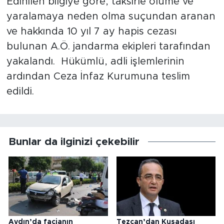
Edinilen bilgiye göre, taksirle ölüme ve
yaralamaya neden olma suçundan aranan
ve hakkında 10 yıl 7 ay hapis cezası
bulunan A.Ö. jandarma ekipleri tarafından
yakalandı. Hükümlü, adli işlemlerinin
ardından Ceza İnfaz Kurumuna teslim
edildi.
Bunlar da ilginizi çekebilir
Aydın’da facianın
Tezcan’dan Kuşadası