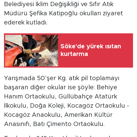
Belediyesi İklim Değişikliği ve Sıfır Atık
Müdürü Şefika Katipoğlu okulları ziyaret
ederek kutladı.
Söke'de yürek ısıtan
kurtarma
Yarışmada 50’şer Kg. atık pil toplamayı
başaran diğer okular ise şöyle: Behiye
Hanım Ortaokulu, Güllübahçe Atatürk
İlkokulu, Doğa Koleji, Kocagöz Ortaokulu -
Kocagöz Anaokulu, Amerikan Kültür
Anasınıfı, Batı Çimento Ortaokulu.