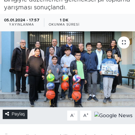
yarışması sonuçlandı.
05.01.2024 - 17:57
1 DK
YAYINLANMA
OKUNMA SÜRESI
Paylaş
-
+
A
A