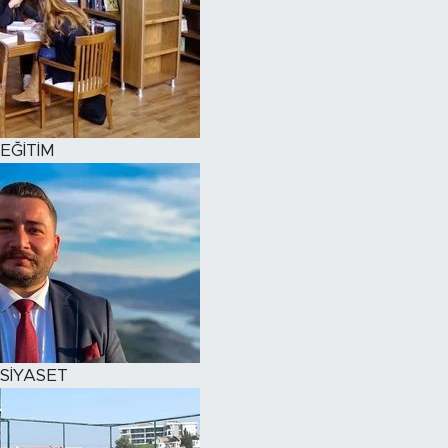
EĞİTİM
SİYASET