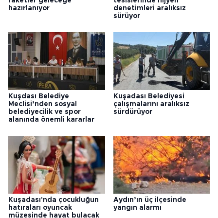
raketler geleceğe
tesislerinde hijyen
hazırlanıyor
denetimleri aralıksız
sürüyor
Kuşdası Belediye
Kuşadası Belediyesi
Meclisi’nden sosyal
çalışmalarını aralıksız
belediyecilik ve spor
sürdürüyor
alanında önemli kararlar
Kuşadası'nda çocukluğun
Aydın’ın üç ilçesinde
hatıraları oyuncak
yangın alarmı
müzesinde hayat bulacak