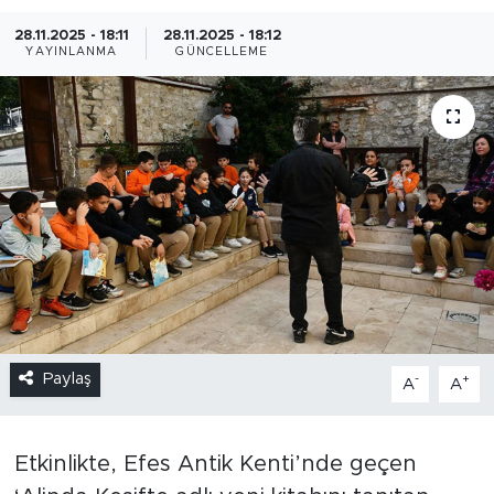
28.11.2025 - 18:11
28.11.2025 - 18:12
YAYINLANMA
GÜNCELLEME
Paylaş
-
+
A
A
Etkinlikte, Efes Antik Kenti’nde geçen