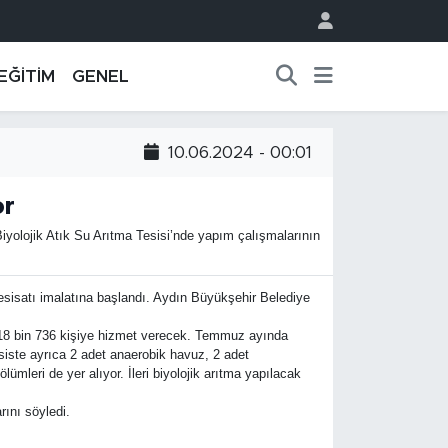
EĞİTİM
GENEL
10.06.2024 - 00:01
or
iyolojik Atık Su Arıtma Tesisi’nde yapım çalışmalarının
tesisatı imalatına başlandı. Aydın Büyükşehir Belediye
te 18 bin 736 kişiye hizmet verecek. Temmuz ayında
siste ayrıca 2 adet anaerobik havuz, 2 adet
mleri de yer alıyor. İleri biyolojik arıtma yapılacak
rını söyledi.