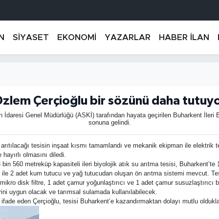
N
SİYASET
EKONOMİ
YAZARLAR
HABER İLAN
zlem Çerçioğlu bir sözünü daha tutuy
daresi Genel Müdürlüğü (ASKİ) tarafından hayata geçirilen Buharkent İleri B
sonuna gelindi.
e arıtılacağı tesisin inşaat kısmı tamamlandı ve mekanik ekipman ile elektrik 
hayırlı olmasını diledi.
bin 560 metreküp kapasiteli ileri biyolojik atık su arıtma tesisi, Buharkent’
 ile 2 adet kum tutucu ve yağ tutucudan oluşan ön arıtma sistemi mevcut. Te
o disk filtre, 1 adet çamur yoğunlaştırıcı ve 1 adet çamur susuzlaştırıcı bölü
rini uygun olacak ve tarımsal sulamada kullanılabilecek.
ini ifade eden Çerçioğlu, tesisi Buharkent’e kazandırmaktan dolayı mutlu oldukla