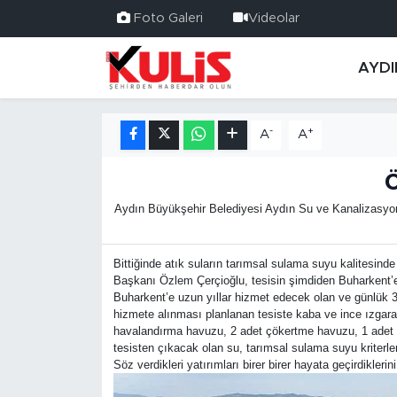
Foto Galeri
Videolar
AYDI
-
+
A
A
Ö
Aydın Büyükşehir Belediyesi Aydın Su ve Kanalizasyon İ
Bittiğinde atık suların tarımsal sulama suyu kalitesind
Başkanı Özlem Çerçioğlu, tesisin şimdiden Buharkent’e 
Buharkent’e uzun yıllar hizmet edecek olan ve günlük 3 
hizmete alınması planlanan tesiste kaba ve ince ızgara
havalandırma havuzu, 2 adet çökertme havuzu, 1 adet mikr
tesisten çıkacak olan su, tarımsal sulama suyu kriterle
Söz verdikleri yatırımları birer birer hayata geçirdikler