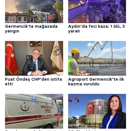
Germencik'te mağazada
Aydın’da feci kaza: 1 ölü, 3
yangın
yaralı
Fuat Öndeş CHP’den istifa
Agroport Germencik’te ilk
etti
kazma vuruldu