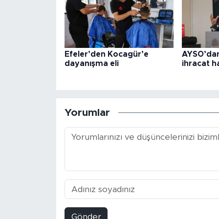
Efeler’den Kocagür’e
AYSO’dan
dayanışma eli
ihracat h
Yorumlar
Gönder