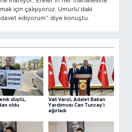
cüne inanıyor, Efeler’in her mahallesine
ırmak için çalışıyoruz. Umurlu’daki
 davet ediyorum” diye konuştu.
enik düştü,
Vali Varol, Adalet Bakan
an oldu
Yardımcısı Can Tuncay'ı
ağırladı