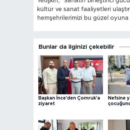
Yetişkin, “Sanatın birleştirici gü
kültür ve sanat faaliyetleri ulaşt
hemşehrilerimizi bu güzel oyuna
Bunlar da ilginizi çekebilir
Başkan İnce'den Çomruk'a
Nefsine y
ziyaret
çocuğund