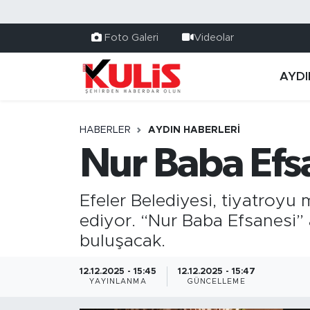
Foto Galeri
Videolar
AYDI
HABERLER
AYDIN HABERLERI
Nur Baba Efs
Efeler Belediyesi, tiyatroyu 
ediyor. “Nur Baba Efsanesi” 
buluşacak.
12.12.2025 - 15:45
12.12.2025 - 15:47
YAYINLANMA
GÜNCELLEME