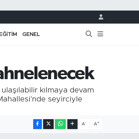
EĞİTİM
GENEL
sahnelenecek
 ulaşılabilir kılmaya devam
Mahallesi'nde seyirciyle
-
+
A
A