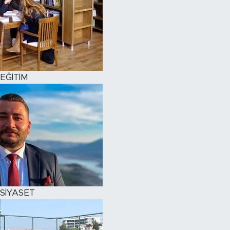
EĞİTİM
SİYASET