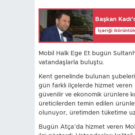
Başkan Kadı’d
İçeriği Görüntü
Mobil Halk Ege Et bugün Sultanhi
vatandaşlarla buluştu.
Kent genelinde bulunan şubelerini
gün farklı ilçelerde hizmet veren 
güvenilir ve ekonomik ürünlere kol
üreticilerden temin edilen ürünle
olunuyor, üretimden tüketime uz
Bugün Atça’da hizmet veren Mob