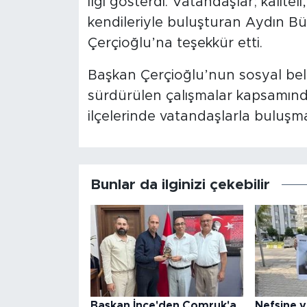
ilgi gösterdi. Vatandaşlar; kalitel
kendileriyle buluşturan Aydın B
Çerçioğlu’na teşekkür etti.
Başkan Çerçioğlu’nun sosyal bele
sürdürülen çalışmalar kapsamında
ilçelerinde vatandaşlarla buluşm
Bunlar da ilginizi çekebilir
Başkan İnce'den Çomruk'a
Nefsine y