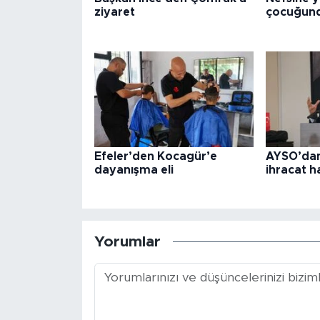
ziyaret
çocuğund
Efeler’den Kocagür’e
AYSO’dan
dayanışma eli
ihracat h
Yorumlar