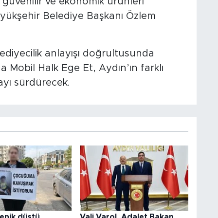
i, güvenilir ve ekonomik ürünleri
üyükşehir Belediye Başkanı Özlem
diyecilik anlayışı doğrultusunda
 Mobil Halk Ege Et, Aydın’ın farklı
ayı sürdürecek.
enik düştü,
Vali Varol, Adalet Bakan