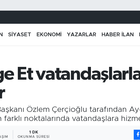
N
SİYASET
EKONOMİ
YAZARLAR
HABER İLAN
ge Et vatandaşlar
r
aşkanı Özlem Çerçioğlu tarafından Ayd
tin farklı noktalarında vatandaşlara hi
1 DK
AŞIM
OKUNMA SÜRESI