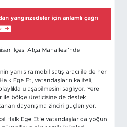
an yangınzedeler için anlamlı çağrı
le
sar ilçesi Atça Mahallesi’nde
n yanı sıra mobil satış aracı ile de her
Halk Ege Et, vatandaşların kaliteli,
aylıkla ulaşabilmesini sağlıyor. Yerel
r ile bölge üreticisine de destek
anan dayanışma zinciri güçleniyor.
il Halk Ege Et’e vatandaşlar da yoğun