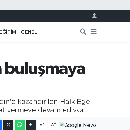
EĞİTİM
GENEL
la buluşmaya
ın’a kazandırılan Halk Ege
zmet vermeye devam ediyor.
-
+
A
A