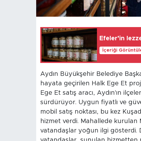
Efeler’in lezz
İçeriği Görüntü
Aydın Büyükşehir Belediye Başk
hayata geçirilen Halk Ege Et pro
Ege Et satış aracı, Aydın'ın ilçe
sürdürüyor. Uygun fiyatlı ve güve
mobil satış noktası, bu kez Kuşad
hizmet verdi. Mahallede kurulan 
vatandaşlar yoğun ilgi gösterdi. 
vatandaşlar, sunulan hizmetten 