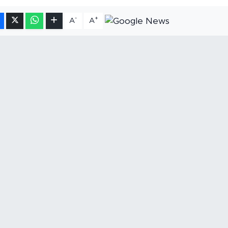
-
+
A
A