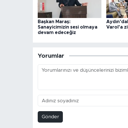
Başkan Maraş:
Aydın’dak
Sanayicimizin sesi olmaya
Varol’a z
devam edeceğiz
Yorumlar
Gönder