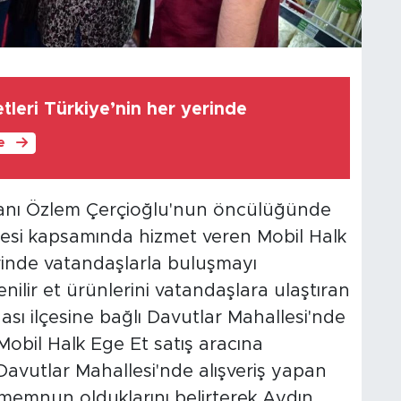
etleri Türkiye’nin her yerinde
le
anı Özlem Çerçioğlu'nun öncülüğünde
jesi kapsamında hizmet veren Mobil Halk
lerinde vatandaşlarla buluşmayı
nilir et ürünlerini vatandaşlara ulaştıran
ası ilçesine bağlı Davutlar Mahallesi'nde
Mobil Halk Ege Et satış aracına
Davutlar Mahallesi'nde alışveriş yapan
memnun olduklarını belirterek Aydın