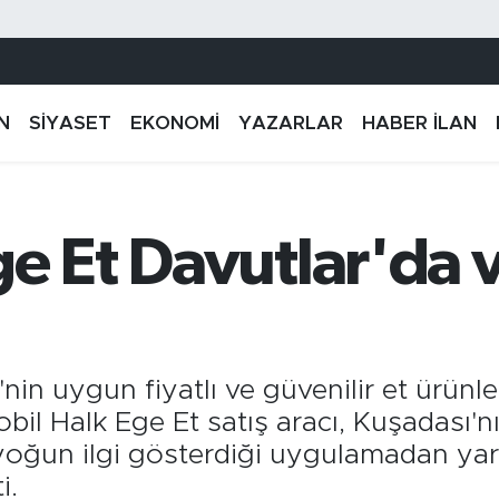
N
SİYASET
EKONOMİ
YAZARLAR
HABER İLAN
e Et Davutlar'da 
in uygun fiyatlı ve güvenilir et ürünle
bil Halk Ege Et satış aracı, Kuşadası'n
 yoğun ilgi gösterdiği uygulamadan yar
i.