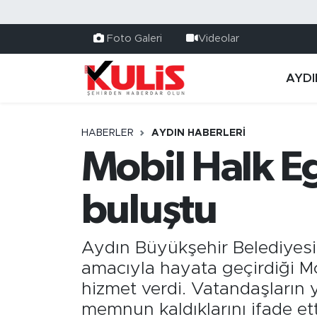
Foto Galeri
Videolar
AYDI
HABERLER
AYDIN HABERLERI
Mobil Halk Eg
buluştu
Aydın Büyükşehir Belediyesi'n
amacıyla hayata geçirdiği Mo
hizmet verdi. Vatandaşların
memnun kaldıklarını ifade ett