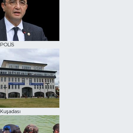
POLİS
Kuşadası