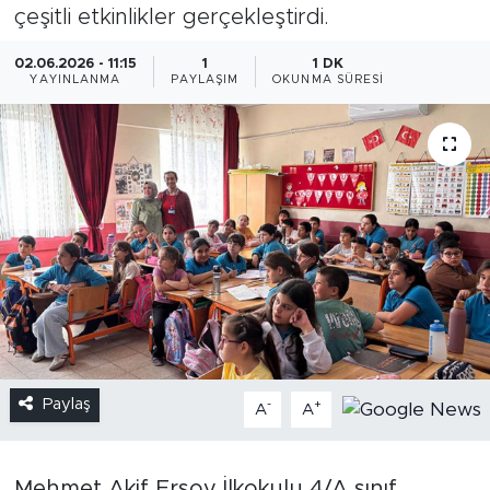
çeşitli etkinlikler gerçekleştirdi.
02.06.2026 - 11:15
1
1 DK
YAYINLANMA
PAYLAŞIM
OKUNMA SÜRESI
Paylaş
-
+
A
A
Mehmet Akif Ersoy İlkokulu 4/A sınıf