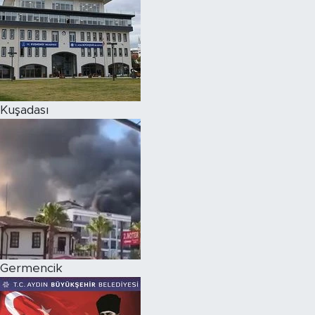
Kuşadası
Germencik