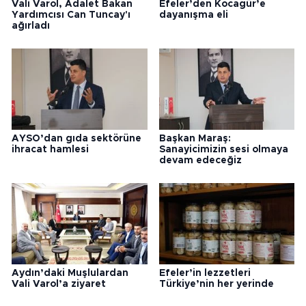
Vali Varol, Adalet Bakan
Efeler’den Kocagür’e
Yardımcısı Can Tuncay'ı
dayanışma eli
ağırladı
AYSO’dan gıda sektörüne
Başkan Maraş:
ihracat hamlesi
Sanayicimizin sesi olmaya
devam edeceğiz
Aydın’daki Muşlulardan
Efeler’in lezzetleri
Vali Varol’a ziyaret
Türkiye’nin her yerinde