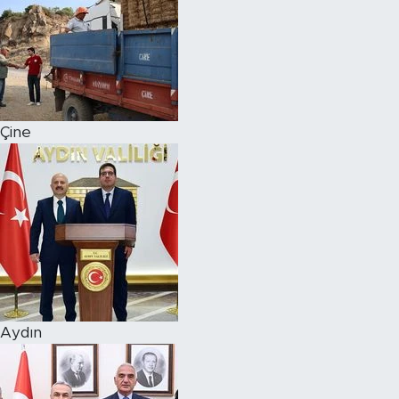
Çine
Aydın