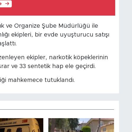
le
lık ve Organize Şube Müdürlüğü ile
ğı ekipleri, bir evde uyuşturucu satışı
şlattı.
nleyen ekipler, narkotik köpeklerinin
ar ve 33 sentetik hap ele geçirdi.
ldiği mahkemece tutuklandı.