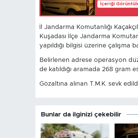
İçeriği Görüntü
İl Jandarma Komutanlığı Kaçakçı
Kuşadası İlçe Jandarma Komutanlı
yapıldığı bilgisi üzerine çalışma ba
Belirlenen adrese operasyon düze
de katıldığı aramada 268 gram esr
Gözaltına alınan T.M.K. sevk edi
Bunlar da ilginizi çekebilir