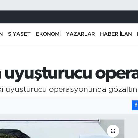
N
SİYASET
EKONOMİ
YAZARLAR
HABER İLAN
 uyuşturucu oper
i uyuşturucu operasyonunda gözaltına 