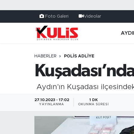
Foto Galeri
Videolar
AYDI
HABERLER
POLİS ADLİYE
Kuşadası’nda
Aydın'ın Kuşadası ilçesindek
27.10.2023 - 17:02
1 DK
YAYINLANMA
OKUNMA SÜRESI