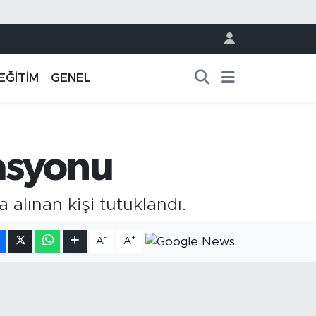
EĞİTİM
GENEL
asyonu
alınan kişi tutuklandı.
-
+
A
A