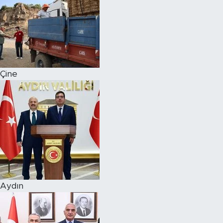
Çine
Aydın