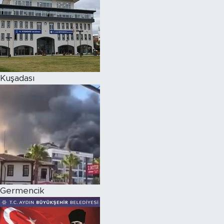
Kuşadası
Germencik