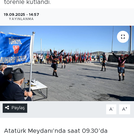
törenle kutlandı.
19.09.2025 - 14:57
YAYINLANMA
Paylaş
-
+
A
A
Atatürk Meydanı’nda saat 09.30’da