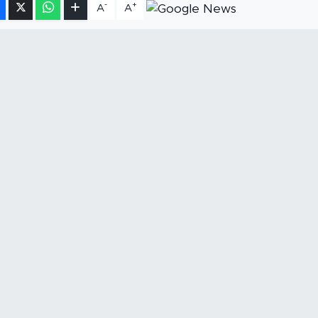
-
+
A
A