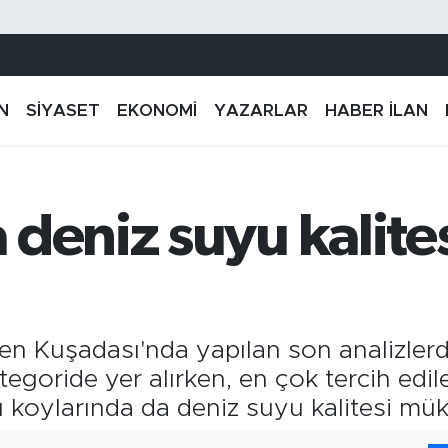
N
SİYASET
EKONOMİ
YAZARLAR
HABER İLAN
deniz suyu kalite
en Kuşadası'nda yapılan son analizler
tegoride yer alırken, en çok tercih edil
ı koylarında da deniz suyu kalitesi m