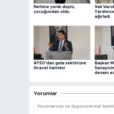
Nefsine yenik düştü,
Vali Varo
çocuğundan oldu
Yardımcıs
ağırladı
AYSO’dan gıda sektörüne
Başkan M
ihracat hamlesi
Sanayicim
devam e
Yorumlar