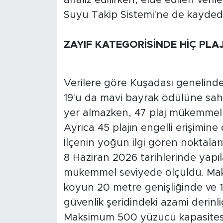
Suyu Takip Sistemi'ne de kaydedi
ZAYIF KATEGORİSİNDE HİÇ PLA
Verilere göre Kuşadası genelind
19'u da mavi bayrak ödülüne sahip
yer almazken, 47 plaj mükemmel, 2 
Ayrıca 45 plajın engelli erişimin
İlçenin yoğun ilgi gören noktal
8 Haziran 2026 tarihlerinde yapıl
mükemmel seviyede ölçüldü. Ma
koyun 20 metre genişliğinde ve
güvenlik şeridindeki azami derinl
Maksimum 500 yüzücü kapasitesin