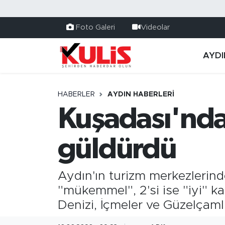
Foto Galeri
Videolar
AYDI
HABERLER
AYDIN HABERLERI
Kuşadası'nda 
güldürdü
Aydın'ın turizm merkezlerind
"mükemmel", 2'si ise "iyi" ka
Denizi, İçmeler ve Güzelçaml