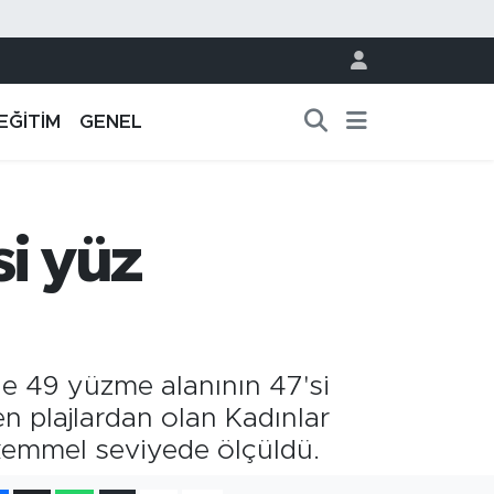
EĞİTİM
GENEL
si yüz
de 49 yüzme alanının 47'si
en plajlardan olan Kadınlar
ükemmel seviyede ölçüldü.