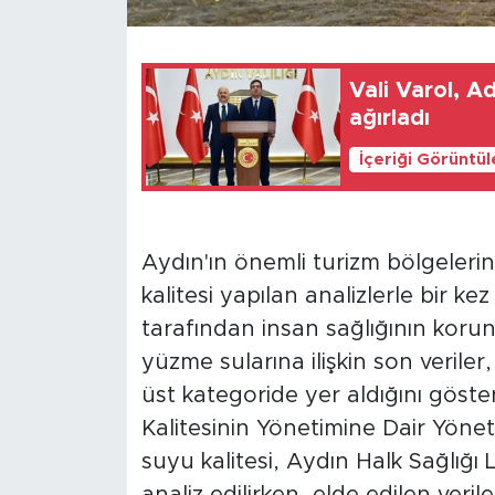
Vali Varol, A
ağırladı
İçeriği Görüntü
Aydın'ın önemli turizm bölgeleri
kalitesi yapılan analizlerle bir ke
tarafından insan sağlığının koru
yüzme sularına ilişkin son verile
üst kategoride yer aldığını göste
Kalitesinin Yönetimine Dair Yöne
suyu kalitesi, Aydın Halk Sağlığı
analiz edilirken, elde edilen ver