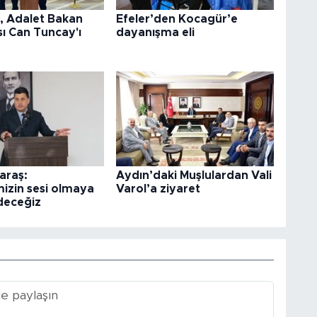
l, Adalet Bakan
Efeler’den Kocagür’e
ı Can Tuncay'ı
dayanışma eli
araş:
Aydın’daki Muşlulardan Vali
izin sesi olmaya
Varol’a ziyaret
deceğiz