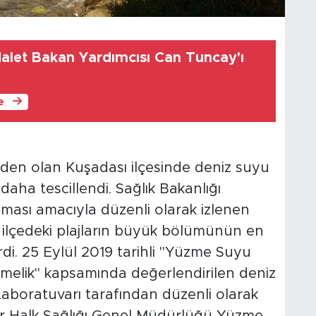
dalet Bakan Yardımcısı Can Tuncay'ı
le
nden olan Kuşadası ilçesinde deniz suyu
z daha tescillendi. Sağlık Bakanlığı
nması amacıyla düzenli olarak izlenen
r, ilçedeki plajların büyük bölümünün en
rdi. 25 Eylül 2019 tarihli "Yüzme Suyu
tmelik" kapsamında değerlendirilen deniz
 Laboratuvarı tarafından düzenli olarak
iler Halk Sağlığı Genel Müdürlüğü Yüzme