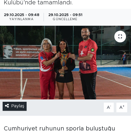
Kulübü’nde tamamlandı.
29.10.2025 - 09:48
29.10.2025 - 09:51
YAYINLANMA
GÜNCELLEME
Paylaş
-
+
A
A
Cumhuriyet ruhunun sporla buluştuğu