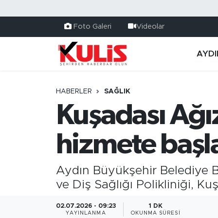
Foto Galeri
Videolar
AYDI
HABERLER
SAĞLIK
Kuşadası Ağız 
hizmete başl
Aydın Büyükşehir Belediye B
ve Diş Sağlığı Polikliniği, K
02.07.2026 - 09:23
1 DK
YAYINLANMA
OKUNMA SÜRESI