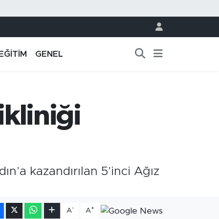
EĞİTİM
GENEL
kliniği
n’a kazandırılan 5’inci Ağız
-
+
A
A