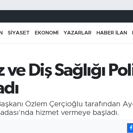
N
SİYASET
EKONOMİ
YAZARLAR
HABER İLAN
ve Diş Sağlığı Poli
adı
aşkanı Özlem Çerçioğlu tarafından Aydı
uşadası’nda hizmet vermeye başladı.