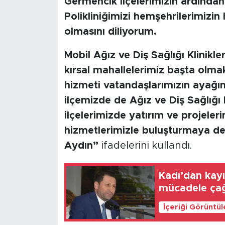
Germencik ilçelerimizin ardından
Polikliniğimizi hemşehrilerimizin
olmasını diliyorum.
Mobil Ağız ve Diş Sağlığı Klinikler
kırsal mahallelerimiz başta olma
hizmeti vatandaşlarımızın ayağı
ilçemizde de Ağız ve Diş Sağlığı
ilçelerimizde yatırım ve projeler
hizmetlerimizle buluşturmaya d
Aydın”
ifadelerini kullandı.
Kadı’dan kayı
mücadele çağ
İçeriği Görüntü