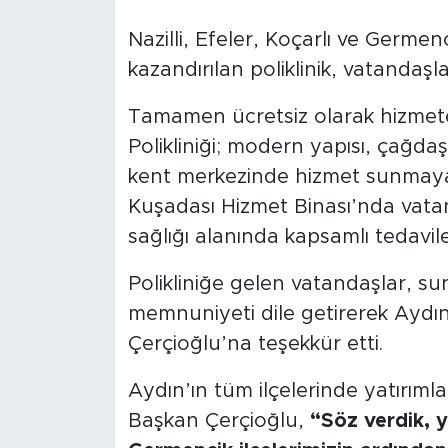
Nazilli, Efeler, Koçarlı ve Germe
kazandırılan poliklinik, vatandaş
Tamamen ücretsiz olarak hizmete 
Polikliniği; modern yapısı, çağda
kent merkezinde hizmet sunmaya 
Kuşadası Hizmet Binası’nda vatand
sağlığı alanında kapsamlı tedaviler
Polikliniğe gelen vatandaşlar, s
memnuniyeti dile getirerek Aydı
Çerçioğlu’na teşekkür etti.
Aydın’ın tüm ilçelerinde yatırıml
Başkan Çerçioğlu,
“Söz verdik, ya