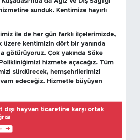
 Kuşadası’nda da Ağız ve Diş Sağlığı
 hizmetine sunduk. Kentimize hayırlı
imiz ile de her gün farklı ilçelerimizde,
k üzere kentimizin dört bir yanında
na götürüyoruz. Çok yakında Söke
 Polikliniğimizi hizmete açacağız. Tüm
imizi sürdürecek, hemşehrilerimizi
evam edeceğiz. Hizmetle büyüyen
t dışı hayvan ticaretine karşı ortak
rısı
le