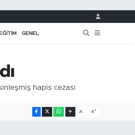
EĞİTİM
GENEL
dı
sinleşmiş hapis cezası
-
+
A
A