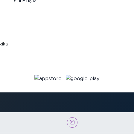
İLETİŞİM
kika