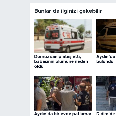
Bunlar da ilginizi çekebilir
Domuz sanıp ateş etti,
Aydın’da 
babasının ölümüne neden
bulundu
oldu
Aydın'da bir evde patlama:
Didim'd