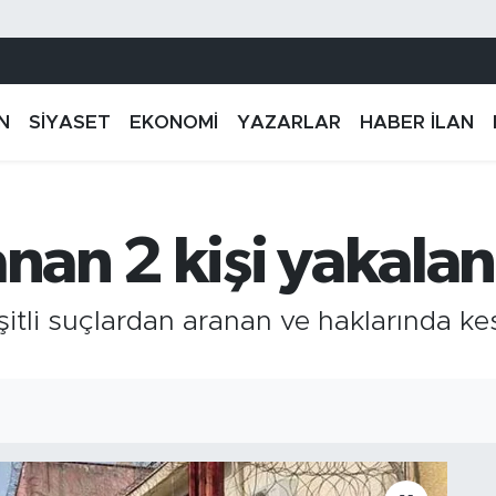
N
SİYASET
EKONOMİ
YAZARLAR
HABER İLAN
anan 2 kişi yakalan
şitli suçlardan aranan ve haklarında ke