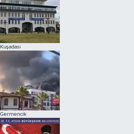
Kuşadası
Germencik