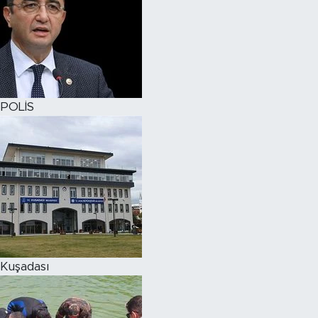
POLİS
Kuşadası