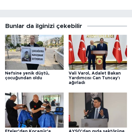
Bunlar da ilginizi çekebilir
Nefsine yenik düştü,
Vali Varol, Adalet Bakan
çocuğundan oldu
Yardımcısı Can Tuncay'ı
ağırladı
Efeler’den Kocagür’e
AYSO’dan gıda sektörüne