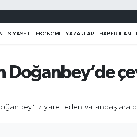
N
SİYASET
EKONOMİ
YAZARLAR
HABER İLAN
 Doğanbey’de çevr
oğanbey’i ziyaret eden vatandaşlara do