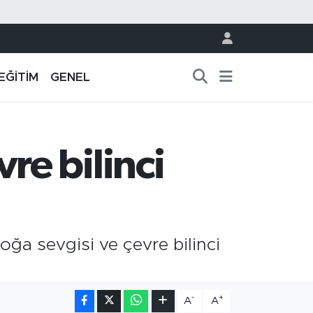
EĞİTİM
GENEL
e bilinci
ğa sevgisi ve çevre bilinci
-
+
A
A