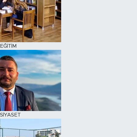
EĞİTİM
SİYASET