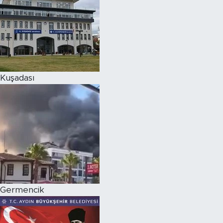
Kuşadası
Germencik