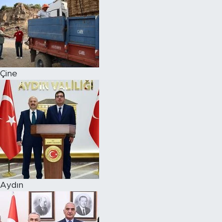
Çine
Aydın