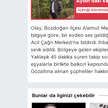
Aydın’daki k
İçeriği Görüntü
Olay, Bozdoğan ilçesi Alamut Mah
bilgiye göre, bir evden ses geld
Acil Çağrı Merkezi'ne bildirdi. İh
sevk edildi. Bölgeye gelen ekipler
Yaklaşık 45 dakika süren takip son
eşyalarla birlikte balkon kapısınd
Gözaltına alınan şüpheliler hakkın
Bunlar da ilginizi çekebilir