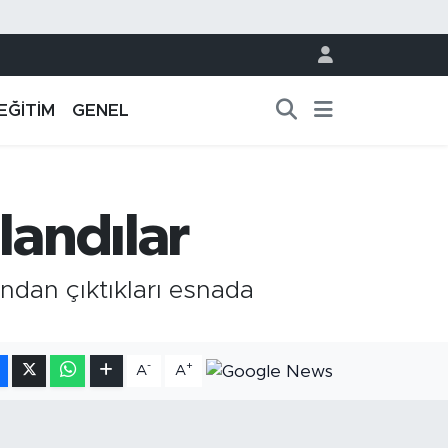
EĞİTİM
GENEL
landılar
ndan çıktıkları esnada
-
+
A
A