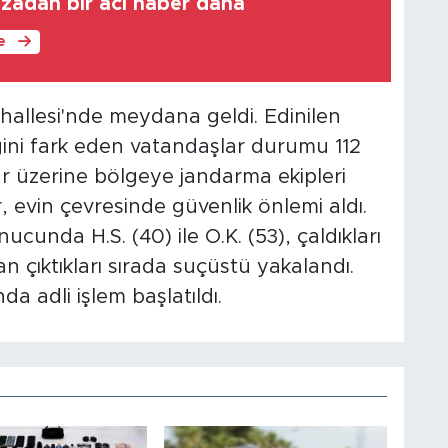
azadan bir acı haber daha
le
allesi'nde meydana geldi. Edinilen
iğini fark eden vatandaşlar durumu 112
bar üzerine bölgeye jandarma ekipleri
, evin çevresinde güvenlik önlemi aldı.
ucunda H.S. (40) ile O.K. (53), çaldıkları
an çıktıkları sırada suçüstü yakalandı.
da adli işlem başlatıldı.