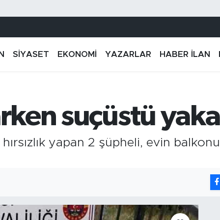
N
SİYASET
EKONOMİ
YAZARLAR
HABER İLAN
arken suçüstü yaka
hırsızlık yapan 2 şüpheli, evin balkonu