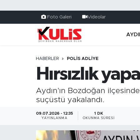
Foto Galeri
Videolar
AYDI
HABERLER
POLİS ADLİYE
Hırsızlık yap
Aydın'ın Bozdoğan ilçesinde 
suçüstü yakalandı.
09.07.2026 - 12:35
1 DK
YAYINLANMA
OKUNMA SÜRESI